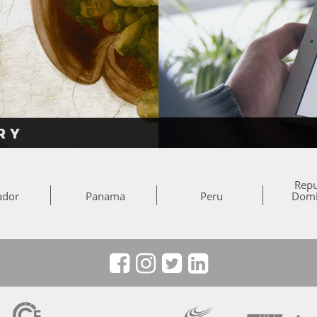
Repu
ador
Panama
Peru
Domi